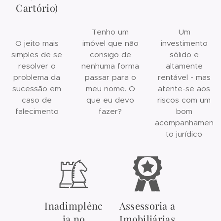
Cartório)
Tenho um
Um
O jeito mais
imóvel que não
investimento
simples de se
consigo de
sólido e
resolver o
nenhuma forma
altamente
problema da
passar para o
rentável - mas
sucessão em
meu nome. O
atente-se aos
caso de
que eu devo
riscos com um
falecimento
fazer?
bom
acompanhamen
to jurídico
Inadimplênc
Assessoria a
ia no
Imobiliárias