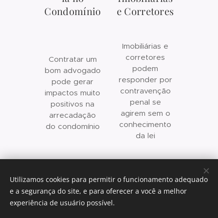
Condomínio
e Corretores
Imobiliárias e
corretores
Contratar um
podem
bom advogado
responder por
pode gerar
contravenção
impactos muito
penal se
positivos na
agirem sem o
arrecadação
conhecimento
do condomínio
da lei
Contato (via whatsapp)
Utilizamos cookies para permitir o funcionamento adequado
e a segurança do site, e para oferecer a você a melhor
experiência de usuário possível.